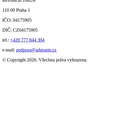
Revoluční 1082/8
110 00 Praha 1
IČO: 04175905
DIČ: CZ04175905
tel.:
+420 777 844 304
e-mail:
podpora@adgrants.cz
© Copyright 2026. Všechna práva vyhrazena.