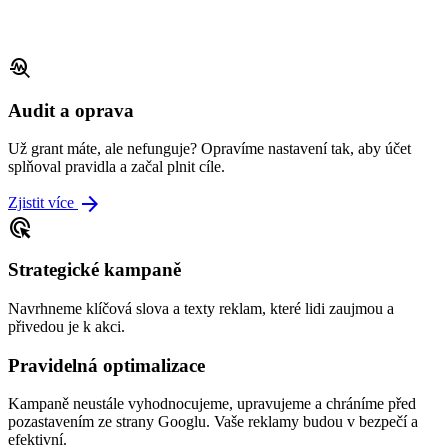
troubleshoot
Audit a oprava
Už grant máte, ale nefunguje? Opravíme nastavení tak, aby účet
splňoval pravidla a začal plnit cíle.
arrow_forward
Zjistit více
ads_click
Strategické kampaně
Navrhneme klíčová slova a texty reklam, které lidi zaujmou a
přivedou je k akci.
Pravidelná optimalizace
Kampaně neustále vyhodnocujeme, upravujeme a chráníme před
pozastavením ze strany Googlu. Vaše reklamy budou v bezpečí a
efektivní.