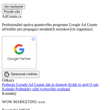
Jen nezbytné
Povolit vše
Ad
Grants.cz
Profesionální správa grantového programu Google Ad Grants
určeného pro propagaci nestátních neziskových organizací.
cookie
Spravovat cookies
Odkazy
Podpora Google Ad Grants
Jak to funguje
Kolik to stojí
O nás
Kontakt
Podmínky užití webového rozhraní
Kontakty
WOW MARKETING s.r.o.