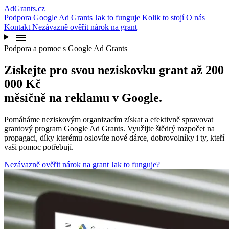
Ad
Grants.cz
Podpora Google Ad Grants
Jak to funguje
Kolik to stojí
O nás
Kontakt
Nezávazně ověřit nárok na grant
menu
Podpora a pomoc s Google Ad Grants
Získejte pro svou neziskovku grant až
200
000 Kč
měsíčně na reklamu v Google.
Pomáháme neziskovým organizacím získat a efektivně spravovat
grantový program Google Ad Grants. Využijte štědrý rozpočet na
propagaci, díky kterému oslovíte nové dárce, dobrovolníky i ty, kteří
vaši pomoc potřebují.
Nezávazně ověřit nárok na grant
Jak to funguje?