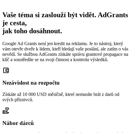
Vaše téma si zaslouží být vidět. AdGrants
je cesta,
jak toho dosáhnout.
Google Ad Grants není jen kredit na reklamu. Je to nástroj, který
vám otevře dveře k lidem, kteří hledají vaše poslání, ale zatím o vás
nevědí. Se službou AdGrants získáte správu grantové propagace na
klíč a soustředíte se na svoji činnost a kontrolu výsledků.
account_balance_wallet
Nezávislost na rozpočtu
Získáte až 10 000 USD měsíčně, které nemusíte brát z darů od
svých příznivců.
volunteer_activism
Nábor dárců