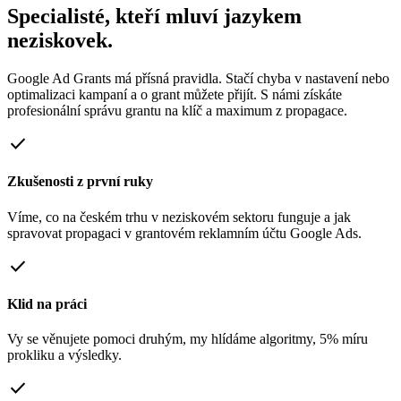
Specialisté, kteří mluví jazykem
neziskovek.
Google Ad Grants má přísná pravidla. Stačí chyba v nastavení nebo
optimalizaci kampaní a o grant můžete přijít. S námi získáte
profesionální správu grantu na klíč a maximum z propagace.
check
Zkušenosti z první ruky
Víme, co na českém trhu v neziskovém sektoru funguje a jak
spravovat propagaci v grantovém reklamním účtu Google Ads.
check
Klid na práci
Vy se věnujete pomoci druhým, my hlídáme algoritmy, 5% míru
prokliku a výsledky.
check